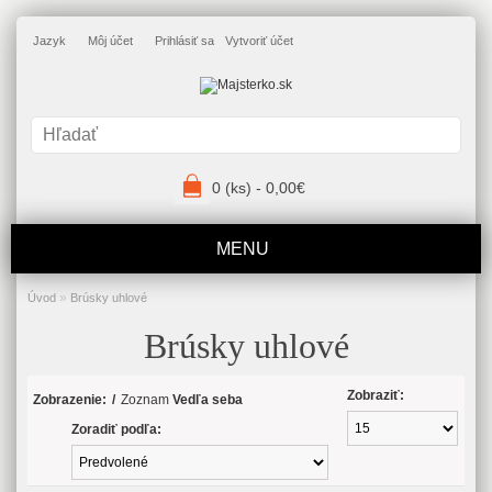
Jazyk
Môj účet
Prihlásiť sa
Vytvoriť účet
0 (ks) - 0,00€
MENU
»
Úvod
Brúsky uhlové
Brúsky uhlové
Zobraziť:
Zobrazenie:
/
Zoznam
Vedľa seba
Zoradiť podľa: