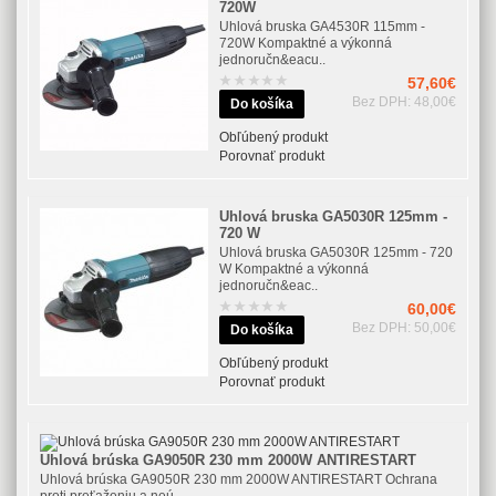
720W
Uhlová bruska GA4530R 115mm -
720W Kompaktné a výkonná
jednoručn&eacu..
57,60€
Bez DPH: 48,00€
Obľúbený produkt
Porovnať produkt
Uhlová bruska GA5030R 125mm -
720 W
Uhlová bruska GA5030R 125mm - 720
W Kompaktné a výkonná
jednoručn&eac..
60,00€
Bez DPH: 50,00€
Obľúbený produkt
Porovnať produkt
Uhlová brúska GA9050R 230 mm 2000W ANTIRESTART
Uhlová brúska GA9050R 230 mm 2000W ANTIRESTART Ochrana