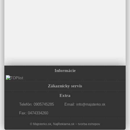
Informácie
Zákaznícky servis
Extra
Telefón: 0905745285
Email:
info@majsterko.sk
Fax: 0474334260
© Majsterko.sk,
NajReklama.sk
–
tvorba eshopov