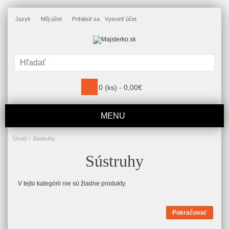
Jazyk
Môj účet
Prihlásiť sa
Vytvoriť účet
0 (ks) - 0,00€
MENU
»
Úvod
Sústruhy
Sústruhy
V tejto kategórii nie sú žiadne produkty.
Pokračovať