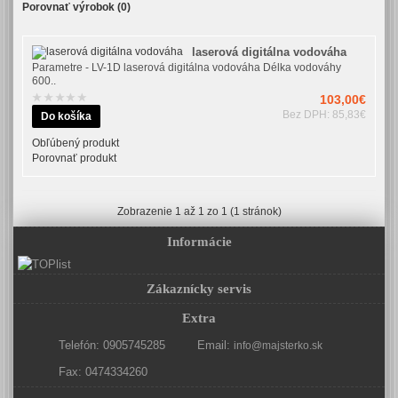
Porovnať výrobok (0)
laserová digitálna vodováha
Parametre - LV-1D laserová digitálna vodováha Délka vodováhy
600..
103,00€
Bez DPH: 85,83€
Obľúbený produkt
Porovnať produkt
Zobrazenie 1 až 1 zo 1 (1 stránok)
Informácie
Zákaznícky servis
Extra
Telefón: 0905745285
Email:
info@majsterko.sk
Fax: 0474334260