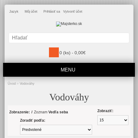
Jazyk
Môj účet
Prihlásiť sa
Vytvoriť účet
0 (ks) - 0,00€
MENU
»
Úvod
Vodováhy
Vodováhy
Zobraziť:
Zobrazenie:
/
Zoznam
Vedľa seba
Zoradiť podľa: